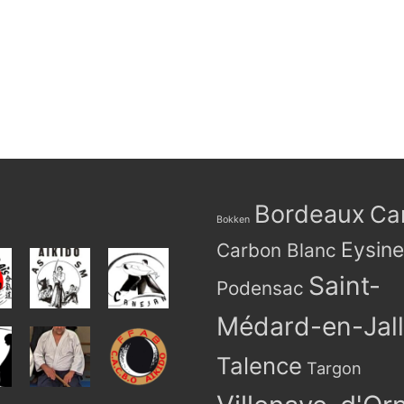
Bordeaux
Ca
Bokken
Eysin
Carbon Blanc
Saint-
Podensac
Médard-en-Jal
Talence
Targon