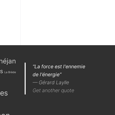
néjan
“La force est l'ennemie
es
La Brède
de l'énergie”
—
Gérard Laylle
Get another quote
les