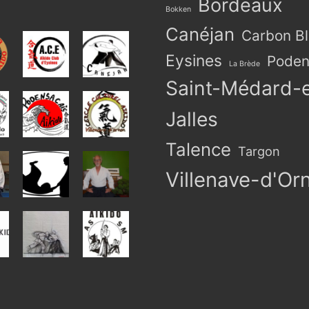
Bordeaux
Bokken
Canéjan
Carbon B
Eysines
Poden
La Brède
Saint-Médard-
Jalles
Talence
Targon
Villenave-d'Or