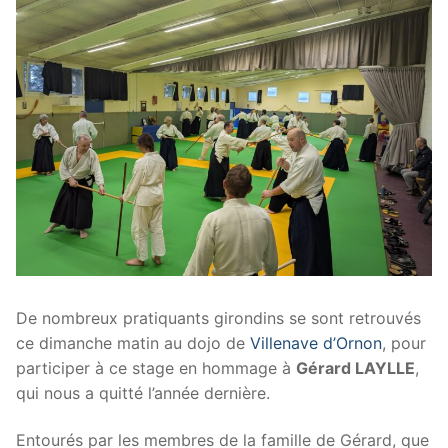
De nombreux pratiquants girondins se sont retrouvés
ce dimanche matin au dojo de
Villenave d’Ornon
, pour
participer à ce stage en hommage à
Gérard LAYLLE
,
qui nous a quitté l’année dernière.
Entourés par les membres de la famille de Gérard, que