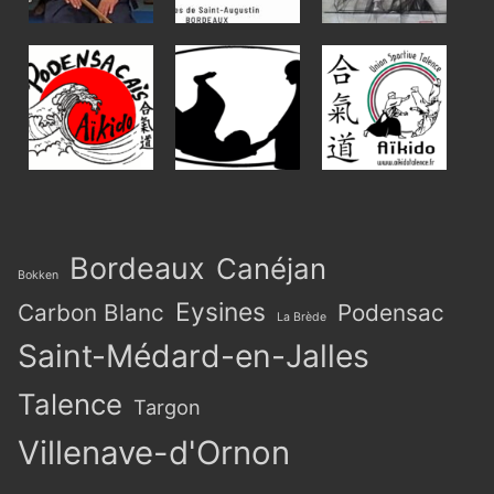
Bordeaux
Canéjan
Bokken
Eysines
Carbon Blanc
Podensac
La Brède
Saint-Médard-en-Jalles
Talence
Targon
Villenave-d'Ornon